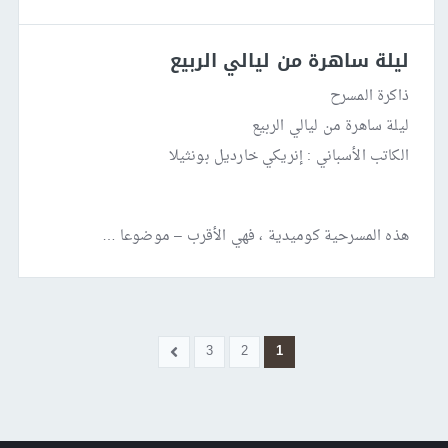
ليلة ساهرة من ليالي الربيع
ذاكرة المسرح
ليلة ساهرة من ليالي الربيع
الكاتب الأسباني : إنريكي خارديل بونثيلا
هذه المسرحية كوميدية ، فهي الأقرب – موضوعا …
3
2
1