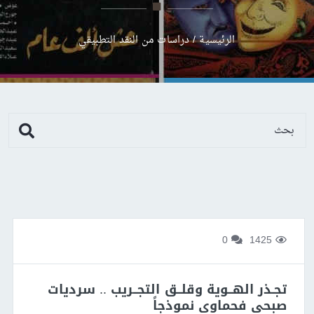
الرئيسية
/
دراسات من النقد التطبيقي
0
1425
تجـذر الهــوية وقلــق التجــريب .. سرديات
صبحي فحماوي نموذجاً