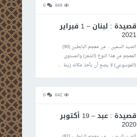
0
849
قصيدة : لبنان – 1 فبراير
2021
الصيد السمين .. من معجم البابطين (90)
المعجم من هذا النوع (الشعر) والمستوى
(الموسوعي) لا يصح أن يأخذ مكانه زينة …
0
642
قصيدة : عبد – 19 أكتوبر
2020
الصيد السمين .. من معجم البابطين (87)