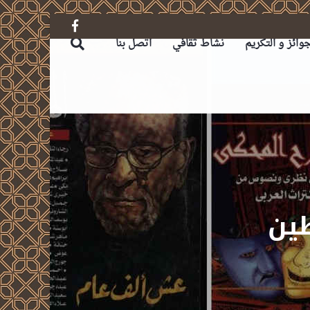
جوائز و التكريم
نشاط ثقافي
اتصل بنا
طين