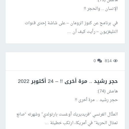
هامش (75):
الإنسان .. والحجر !!
في برنامج عن كنوز الرومان – على شاشة إحدى قنوات
التليفزيون – رأيت كيف أن …
0
814
حجر رشيد .. مرة أخرى !! – 24 أكتوبر 2022
هامش (74):
حجر رشيد .. مرة أخرى !!
المثَّال الفرنسي “فريديريك أوغست بارتولدي” وشهرته “صانع
تمثال الحرية” في أمريكا، ارتكب خطيئة …