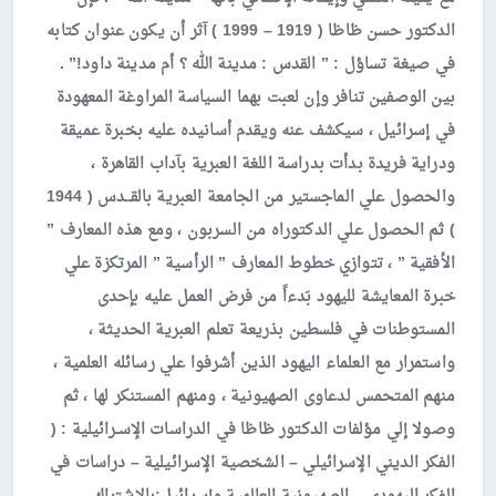
الدكتور حسن ظاظا ( 1919 – 1999 ) آثر أن يكون عنوان كتابه
في صيغة تساؤل : ” القدس : مدينة الله ؟ أم مدينة داود!” .
بين الوصفين تنافر وإن لعبت بهما السياسة المراوغة المعهودة
في إسرائيل ، سيكشف عنه ويقدم أسانيده عليه بخبرة عميقة
ودراية فريدة بدأت بدراسة اللغة العبرية بآداب القاهرة ،
والحصول علي الماجستير من الجامعة العبرية بالقــدس ( 1944
) ثم الحصول علي الدكتوراه من السربون ، ومع هذه المعارف ”
الأفقية ” ، تتوازي خطوط المعارف ” الرأسية ” المرتكزة علي
خبرة المعايشة لليهود بَدءاً من فرض العمل عليه بإحدى
المستوطنات في فلسطين بذريعة تعلم العبرية الحديثة ،
واستمرار مع العلماء اليهود الذين أشرفوا علي رسائله العلمية ،
منهم المتحمس لدعاوى الصهيونية ، ومنهم المستنكر لها ، ثم
وصولا إلي مؤلفات الدكتور ظاظا في الدراسات الإسـرائيلية : (
الفكر الديني الإسرائيلي – الشخصية الإسرائيلية – دراسات في