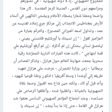
للمشروع الصهيوني ، إذ لا دولة صهيونية – في تصورهم
ومزاعمهم دون القدس ، المدينة الرمز المقدسة . كان هذا
واضحا ومعلنا شعارا يصطاد الأحلام ويشحن التائهين في أنحاء
الأرض بمغناطيس الانجذاب إلي مرتكز جري إعلاء تقديسه عن
عمد ، وتداول اسمه العبراني المصنوع ، والترنّم بعبارة من
المزامير تقول : ” إن نسيتك يا أورشليم فلتنسني يميني ،
ليلتصق لساني بحنكي إن لم أذكرك ، إن لم أرفع أورشليم علي
قمة ابتهاجي ” ، كانت هذه العبارات النارية المحرّضة رقية
سحرية جمعت صهاينة العالم حول هرتزل ، وتذكر المصادر أن
بريطانيا – زمن وزارة تشمبرلن – عرضت علي هرتزل تمهيد
طريقه إلي أوغندا ( وسط أفريقيا ) لتكون وطنا قوميا لليهود ،
وأنه قبل أو كاد ، ولكنه حين شاع عنه القبول وصمة غلاة
الصهيونية بالخيانة ، وانقلبوا ضده ، وأطلقوا الرصاص علي
مساعده ، وعند اجتماع المؤتمر الصهيوني السادس هتفوا ضد
هرتزل في القاعة ، حتى إذا ما بدأ ينشد : ” إن نسيتك يا