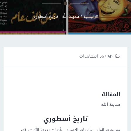
الرئيسية
/
مدينة الله : تاريخ أسطوري
567 المشاهدات
المقالة
مـدينة اللــه
تاريخ أسطوري
مع يقينه العلمي وإيمانه الإنساني بأنها ” مدينة الله ” ، فإن