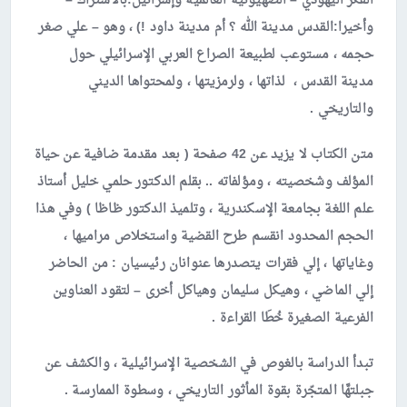
الفكر اليهودي – الصهيونية العالمية وإسرائيل:بالاشتراك –
وأخيرا:القدس مدينة الله ؟ أم مدينة داود !) ، وهو – علي صغر
حجمه ، مستوعب لطبيعة الصراع العربي الإسرائيلي حول
مدينة القدس ، لذاتها ، ولرمزيتها ، ولمحتواها الديني
والتاريخي .
متن الكتاب لا يزيد عن 42 صفحة ( بعد مقدمة ضافية عن حياة
المؤلف وشخصيته ، ومؤلفاته .. بقلم الدكتور حلمي خليل أستاذ
علم اللغة بجامعة الإسكندرية ، وتلميذ الدكتور ظاظا ) وفي هذا
الحجم المحدود انقسم طرح القضية واستخلاص مراميها ،
وغاياتها ، إلي فقرات يتصدرها عنوانان رئيسيان : من الحاضر
إلي الماضي ، وهيكل سليمان وهياكل أخرى – لتقود العناوين
الفرعية الصغيرة خُطَا القراءة .
تبدأ الدراسة بالغوص في الشخصية الإسرائيلية ، والكشف عن
جبلتهَّا المتجّرة بقوة المأثور التاريخي ، وسطوة الممارسة .