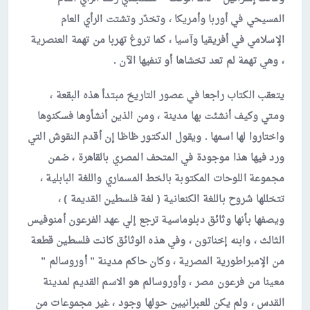
المسيحي في أوربا وأمريكا ، وتخدّر وتشتت الرأي العام
الإسلامي في أفريقيا وآسيا ، كما تروغ تهربا من تهمة العنصرية
، وهي تهمة لم تعد تخشاها أو تنفيها الآن .
يتعقب الكتاب راجعا في عصور التاريخ مبتدأ هذه البقعة ،
ومتي وكيف أنشئت بها مدينة ، ومن الذين أنشأوها فسكنوها
واختاروا لها اسمها . ويقول الدكتور ظاظا إن أقدم النقوش التي
ورد فيها هذا موجودة في المتحف المصري بالقاهرة ، ضمن
مجموعة اللوحات المكتوبة بالخط المسماري واللغة البابلية ،
تتخللها شروح باللغة الكنعانية ( لغة فلسطين القديمة ) ،
ويصفها بأنها وثائق دبلوماسية ترجع إلي عهد الفرعون أمنوفيس
الثالث ، وابنه إخناتون ، وفي هذه الوثائق كانت فلسطين قطعة
من الإمبراطورية المصرية ، وكان حاكم مدينة ” أوروسالم ”
معينا من فرعون مصر ، وأوروسالم هو الاسم القديم لمدينة
القدس ، ولم يكن للعبرانيين حولها وجود ، غير مجموعات من