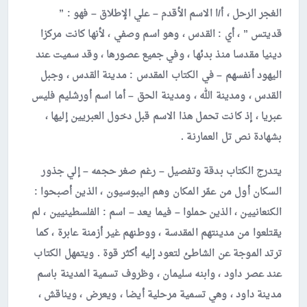
الغجر الرحل ، أ/ا الاسم الأقدم – علي الإطلاق – فهو : ”
قديتس ” ، أي : القدس ، وهو اسم وصفي ، لأنها كانت مركزا
دينيا مقدسا منذ بدئها ، وفي جميع عصورها ، وقد سميت عند
اليهود أنفسهم – في الكتاب المقدس : مدينة القدس ، وجبل
القدس ، ومدينة الله ، ومدينة الحق – أما اسم أورشليم فليس
عبريا ، إذ كانت تحمل هذا الاسم قبل دخول العبريين إليها ،
بشهادة نص تل العمارنة .
يتدرج الكتاب بدقة وتفصيل – رغم صغر حجمه – إلي جذور
السكان أول من عمّر المكان وهم اليبوسيون ، الذين أصبحوا :
الكنعانيين ، الذين حملوا – فيما يعد – اسم : الفلسطينيين ، لم
يقتلعوا من مدينتهم المقدسة ، ووطنهم غير أزمنة عابرة ، كما
ترتد الموجة عن الشاطئ لتعود إليه أكثر قوة . ويتمهل الكتاب
عند عصر داود ، وابنه سليمان ، وظروف تسمية المدينة باسم
مدينة داود ، وهي تسمية مرحلية أيضا ، ويعرض ، ويناقش ،