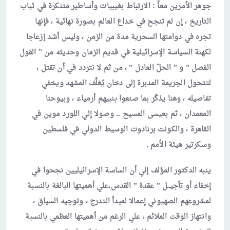
جوهر الأمرين معاً : الارتباط بغيبيات وأساطير متنكرة في ثياب
التاريخ ، إن لم تنجح في خداع العالم بصورة نهائية ، فإنها
تجره في دوامتها السحرية مدة من الزمن ، وليس أشد إزعاجا
لكهنة السياسة الإسرائيلية في قديم الزمان وحديثه من ” القول
الفصل ” و ” الحلّ العادل ” ، من ثم لا نتردد في أن تقتل ،
لتتحول الجريمة المدبرة إلى دخان يُغلِّف المشهد ويخفي
تفاصيله ، وهنا يذكّر بما صنعوا بنبيهم أرمياء ، وبيوحنا
المعمدان ، ثم بعيسى المسيح .. وصولا إلي اللورد موين في
القاهرة ، والكونت برنادوت الوسيط الدولي في فلسطين
وسكرتير هيئة الأمم .
ينبه الدكتور المؤلف إلي أن الساسة الإسرائيليين نجحوا في
إخفاء أو تأجيــل ” عقدة ” القدس،علي أهميتها البالغة بالنسبة
لمشروعهم الصهيوني إعمالا لمبدأ التدرج ، وتوجيه السياق ،
وانتهاز الوقت الملائم ، علي الرغم من أهميتها العظمي بالنسبة