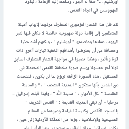
أورشليم …” صفا له الجو ، وسلمت إليه الزعامة ، ليقود
المهووسين في اتجاه القدس .
لقد ظل هذا الشعار المزموري المتطرف مرفوعا لإلهاب أخيلة
المتطلعين إلى إقامة دولة صهيونية خالصة لا مكان فيها لغير
اليهود ، عمادها وعاصمتها ” أورشليم ” ، ولكنهم أشد حذرا
وحصافة من أن يعترضوا بأهدافهم الخفية تيارات أخري ذات
قوة وتأثير ، وهكذا نصبوا في مواجهة الشعار المتطرف السابق
قولا أخر معسولا يرسم صورة مختلفة للقدس المحتملة في
المستقبل ، هذه الصورة الزائفة تروّج لما لن يكون ، فتتحدث
عن القدس بأنها ستكون ” المدينة المتحف ” ، ” والمدينة
المقدسة ” لكل الأديان ، ” مدينة الله ” ، ولهذا قبلت إسرائيل –
مرحليا – أن تبقي المدينة القديمة : ” القدس الشريف ”
بالمسجد الأقصى وكنيسة القيامة وغيرهما من المعالم
المسيحية والإسلامية ، جزءا من المملكة الأردنية إلى حين ،
وكانت إسرائيل – ذاك الوقت – تستجدي رضا الرأي العام