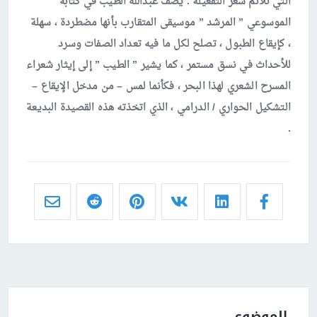
التي تلائم شعر التفعيلة . يصف عبدالله الطيب في كتابه
الموسوعي ” المرشد ” موسيقى المتقارب بأنها مضطردة ، سهلة
، كإيقاع الطبول ، تصلح لكل ما فيه تعداد الصفات وسرد
للأحداث في نسق مستمر ، كما يشير ” الطيب ” إلى إيثار شعراء
المسرح الشعري لهذا البحر ، فكأنما لمس – من مدخل الإيقاع –
التشكيل الحواري / الدرامي ، الذي اتخذته هذه القصيدة البديعة
.
الموضوع