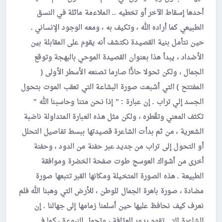
أحدها إسقاط الآخر أو تخطيه .. الملاءمة ماثلة في النسق
الطبيعي كما أراده الله ، وتكيف به ، ومعه الوجود الإنساني .
حين نتأمل بنية القصيدة نكتشف أنه يقوم على المقابلة بين
الأضداد ، يبدأ هذا بعنوان القصيدة الموحي بالبهجة وتوقع
الجمال ، ولكن تحولا حادًّا صارما تصنعه الأسطر الأولى (
المفتتح ) التي أشبعت صورة البشاعة التي تعقب الموت بتحول
الجسد إلي تراب . إن عبارة : ” إذا نحن متنا وحاسبنا الله ”
تكثف المعني وتقّطره ، ولكن مثل هذه العبارة المتداولة ناضبة
الشعرية ، من ثم بدأت الشاعرة قصيدتها ببسط تفاصيل التحلل
أو التحول إلى تراب من جديد عبر حفنة من الدود ، وحفنة
أخرى من أشواك العوسج طوت صفحة الخضرة وموافقة
الطبيعة . هذه الصورة المتخيلة ومكانها القبر تتبعها صورة
مضادة ، صورة باهرة الجمال للوطن ، للأرض التي وهبنا الله فلم
نعرف كيف نحافظ عليها حين أسلمنا زمامها إلى جهالنا . إن
الشاعرة التي تقوم بدور العرّافة ، وتحمل النبوءة ، كما في