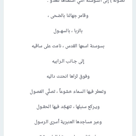
نصونه ) إلى السوسنة التي أسلمناها للعدو :
وقامر جهالنا بالضحى ،
بالربا ، بالسهـــول
بسوسنة اسمها القدس ، نامت على ساقيه
إلى جــانب الــرابيه
وفوق ثراها انحنت داليه
وتمطر فيها السماء خشوعاً ، تصلّي الفصول
ويــركع سنبلها ، تتهجّد فيها الحقــول
وعبر مساجدها العنبرية أسرى الـرسول