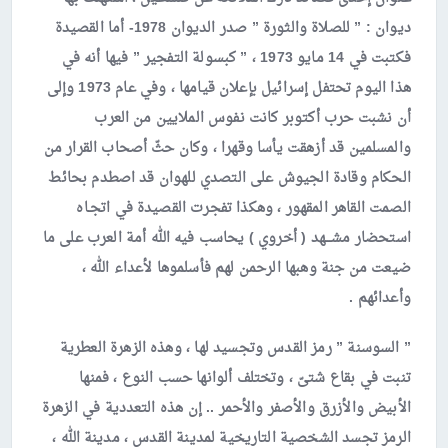
ديوان : ” للصلاة والثورة ” صدر الديوان 1978- أما القصيدة
فكتبت في 14 مايو 1973 ، ” كبسولة التفجير ” فيها أنه في
هذا اليوم تحتفل إسرائيل بإعلان قيامها ، وفي عام 1973 وإلى
أن نشبت حرب أكتوبر كانت نفوس الملايين من العرب
والمسلمين قد أزهقت يأسا وقهرا ، وكان حثّ أصحاب القرار من
الحكام وقادة الجيوش على التصدي للهوان قد اصطدم بحائط
الصمت القاهر المقهور ، وهكذا تفجرت القصيدة في اتجـاه
استحضار مشـــهد ( أخروي ) يحاسب فيه الله أمة العرب على ما
ضيعت من جنة وهبها الرحمن لهم فأسلموها لأعداء الله ،
وأعدائهم .
” السوسنة ” رمز القدس وتجسيد لها ، وهذه الزهرة العطرية
تنبت في بقاع شتىّ ، وتختلف ألوانها حسب النوع ، فمنها
الأبيض والأزرق والأصفر والأحمر .. إن هذه التعددية في الزهرة
الرمز تجسد الشخصية التاريخية لمدينة القدس ، مدينة الله ،