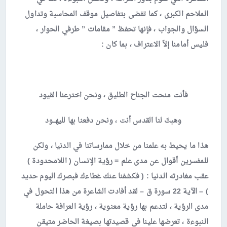
الملاحم الكبرى ، كما تفضى بتفاصيل موقف المحاسبة وتداول
السؤال والجواب ، فإنها تحفظ ” مقامات ” طرفي الحوار ،
فليس أمامنا إلاّ الاعتراف ، بما كان :
فأنت منحت الجناح الطليق ، ونحن اخترعنا القيود
وهبتَ لنا القدس أنت ، ونحن دفعنا بها لليهــود
هذا ما يحيط به علمنا من خلال ممارساتنا في الدنيا ، ولكن
للمفسرين أقوال عن مدى علم = رؤية الإنسان ( اللامحدودة )
عقب مغادرته الدنيا : ( فكشفنا عنك غطاءك فبصرك اليوم حديد
) – الآية 22 سورة ق – لقد أفادت الشاعرة من هذا التحول في
مدى الرؤية ، لتدعم بها رؤية معنوية ، رؤية العرافة حاملة
النبوءة ، تعرضها علينا في قصيدتها بصيغة الحاضر متيقن