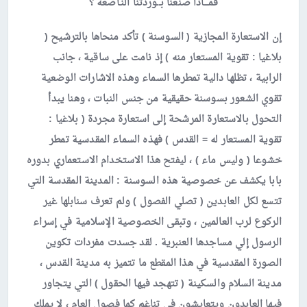
فمـــاذا صنعنا بــوردتنا النـاصعة ؟
إن الاستعارة المجازية ( السوسنة ) تأكد منحاها بالترشيح (
بلاغيا : تقوية المستعار منه ) إذ نامت على ساقية ، جانب
الرابية ، تظلها دالية تمطرها السماء وهذه الاشارات الوضعية
تقوي الشعور بسوسنة حقيقية من جنس النبات ، وهنا يبدأ
التحول بالاستعارة المرشحة إلى استعارة مجردة ( بلاغيا :
تقوية المستعار له = القدس ) فهذه السماء المقدسية تمطر
خشوعا ( وليس ماء ) ، ليفتح هذا الاستخدام الاستعماري بدوره
بابا يكشف عن خصوصية هذه السوسنة : المدينة المقدسة التي
تتسع لكل العابدين ( تصلي الفصول ) ولم تعرف سنابلها غير
الركوع لرب العالمين ، وتبقى الخصوصية الإسلامية في إسراء
الرسول إلي مساجدها العنبرية . لقد جسدت مفردات تكوين
الصورة المقدسية في هذا المقطع ما تتميز به مدينة القدس ،
مدينة السلام والسكينة ( تتهجد فيها الحقول ) التي يتجاور
فيها العابدون ويتعايشون في تناغم كما فصول العام ، لا يملك