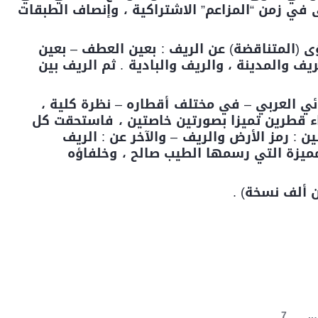
ى في زمن “المزاعم” الاشتراكية ، وإنصاف الطبقات
ى (المتناقضة) عن الريف : بعين العطف – بعين
ريف والمدينة ، والريف والبادية . ثم الريف بين
ئي العربي – في مختلف أقطاره – نظرة كلية ،
ء قطرين تميزا بصورتين خاصتين ، فاستحقت كل
 : رمز الأرض والريف – والآخر عن : الريف
مميزة التي رسمها الطيب صالح ، وخلفاؤه
 ألف نسخة) .
. 7