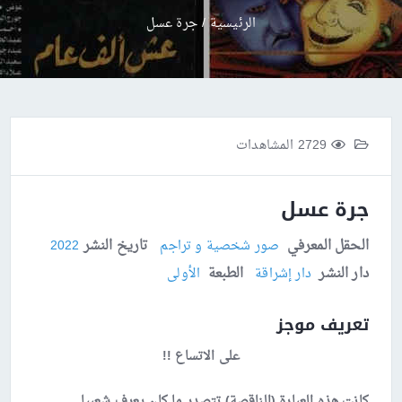
الرئيسية
/
جرة عسل
2729 المشاهدات
جرة عسل
الحقل المعرفي
تاريخ النشر
صور شخصية و تراجم
2022
دار النشر
الطبعة
دار إشراقة
الأولى
تعريف موجز
على الاتساع !!
كانت هذه العبارة (الناقصة) تتصدر ما كان يعرف شعبيا