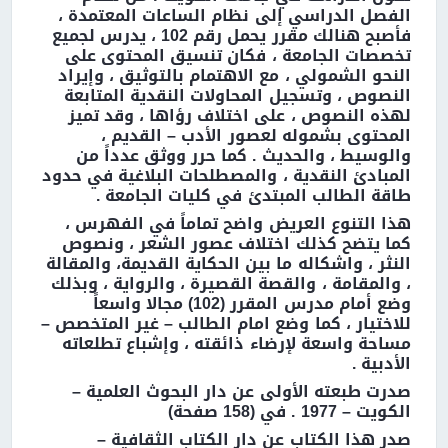
الفصل الدراسي إلى نظام الساعات المعتمدة ،
فأصبح هنالك مقرر يحمل رقم 102 ، يدرس لجميع
تخصصات الجامعة ، فكان تنسيق المحتوى على
النحو الشمولي ، مع الاهتمام بالتوثيق ، وإيراد
النصوص ، وتسجيل المحاولات النقدية المتابعة
لهذه النصوص ، على اختلاف رؤاها ، وقد تميز
المحتوى بشموله لعصور الأدب – القديم ،
والوسيط ، والحديث . كما حرر ووثق عدداً من
المبادئ النقدية ، والمصطلحات البلاغية في حدود
طاقة الطالب المبتدئ في كليات الجامعة .
هذا التنوع العريض واضح تماماً في الفهرس ،
كما يتضح كذلك اختلاف عصور الشعر ، ونصوص
النثر ، واشكاله ما بين الحكاية القديمة، والمقالة
، والمقامة ، والقصة القصيرة ، والرواية ، وبذلك
وضع أمام مدرس المقرر (102) مجالا واسعاً
للاختيار ، كما وضع امام الطالب – غير المتخصص –
مساحة واسعة لإرضاء ذائقته ، وإشباع تطلعاته
الأدبية .
صدرت طبعته الأولى عن دار البحوث العلمية –
الكويت – 1977 . في (158 صفحة)
صدر هذا الكتاب عن دار الكتاب الثقافية –