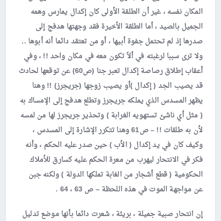
المكان نفسه ، غير أن الطلقة الأولى كان إكدال يمارس وهمه
الجميل بالصيد ، أما الطلقة الأخيرة فقد وجهتها هدفج إلى
صدرها إذ لم تحتمل جفوة أبيها ، أو من تعتقد دائما أنه أبوها ..
ولا ترى سببا لرغبته في ألاّ تكون معه في مكان واحد !! ، وفي
أعقاب إطلاق رصاصة إكدال تعبر جنا (ص60) عن توقعها لحادث
قد يصيب الجد ( إكدال )أو يصيب زوجها (جريجرز) !! وهنا
يظهر المسدس الذي يملكه جريجرز وتطلع هدفج إلى الإمساك به
( مثل أي ناشئ تستهويه الغرابة ) وتحذير جريجرز لها من لمسه
لأن به طلقات !! – ص61 وهنا تتكرر الإشارة إلى المسدس ،
وكيف كان في يد إكدال ( الأب ) حين صدر عليه الحكم ، وأنه
فكر في الانتحار ليهرب من معرة الحكم عليه كسارق للأملاك
الحكومية ( قطع أشجار من الغابة تملكها الدولة ) ولكنه جبن
عن مواجهة الموت في هذه اللحظة – ص 63 ، 64 .
إن انتحار صبية جميلة ، بريئة ، شعرت دائما بأنها موضع تدليل