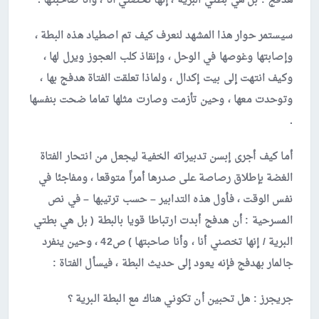
هدفج :
بل هي بطتي البرية ، إنها تخصني أنا ، وأنا صاحبتها .
سيستمر حوار هذا المشهد لنعرف كيف تم اصطياد هذه البطة ،
وإصابتها وغوصها في الوحل ، وإنقاذ كلب العجوز ويرل لها ،
وكيف انتهت إلى بيت إكدال ، ولماذا تعلقت الفتاة هدفج بها ،
وتوحدت معها ، وحين تأزمت وصارت مثلها تماما ضحت بنفسها
.
أما كيف أجرى إبسن تدبيراته الخفية ليجعل من انتحار الفتاة
الغضة بإطلاق رصاصة على صدرها أمراً متوقعا ، ومفاجئا في
نفس الوقت ، فأول هذه التدابير – حسب ترتيبها – في نص
المسرحية : أن هدفج أبدت ارتباطا قويا بالبطة ( بل هي بطتي
البرية / إنها تخصني أنا ، وأنا صاحبتها ) ص42 ، وحين ينفرد
جالمار بهدفج فإنه يعود إلى حديث البطة ، فيسأل الفتاة :
جريجرز
: هل تحبين أن تكوني هناك مع البطة البرية ؟