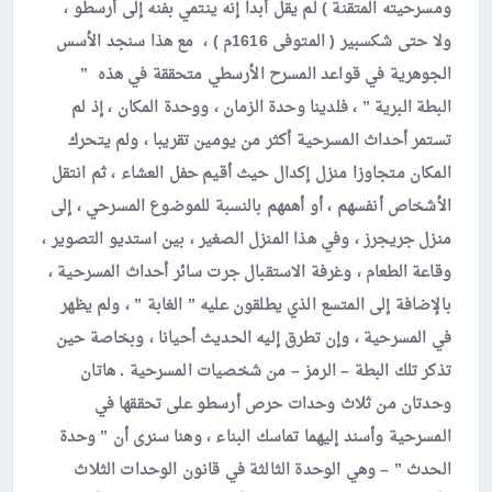
ومسرحيته المتقنة ) لم يقل أبدا إنه ينتمي بفنه إلى أرسطو ،
ولا حتى شكسبير ( المتوفى 1616م ) ، مع هذا سنجد الأسس
الجوهرية في قواعد المسرح الأرسطي متحققة في هذه ”
البطة البرية ” ، فلدينا وحدة الزمان ، ووحدة المكان ، إذ لم
تستمر أحداث المسرحية أكثر من يومين تقريبا ، ولم يتحرك
المكان متجاوزا منزل إكدال حيث أقيم حفل العشاء ، ثم انتقل
الأشخاص أنفسهم ، أو أهمهم بالنسبة للموضوع المسرحي ، إلى
منزل جريجرز ، وفي هذا المنزل الصغير ، بين استديو التصوير ،
وقاعة الطعام ، وغرفة الاستقبال جرت سائر أحداث المسرحية ،
بالإضافة إلى المتسع الذي يطلقون عليه ” الغابة ” ، ولم يظهر
في المسرحية ، وإن تطرق إليه الحديث أحيانا ، وبخاصة حين
تذكر تلك البطة – الرمز – من شخصيات المسرحية . هاتان
وحدتان من ثلاث وحدات حرص أرسطو على تحققها في
المسرحية وأسند إليهما تماسك البناء ، وهنا سنرى أن ” وحدة
الحدث ” – وهي الوحدة الثالثة في قانون الوحدات الثلاث