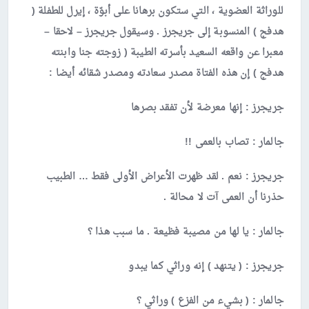
للوراثة العضوية ، التي ستكون برهانا على أبوّة ، إيرل للطفلة (
هدفج ) المنسوبة إلى جريجرز . وسيقول جريجرز – لاحقا –
معبرا عن واقعه السعيد بأسرته الطيبة ( زوجته جنا وابنته
هدفج ) إن هذه الفتاة مصدر سعادته ومصدر شقائه أيضا :
جريجرز
: إنها معرضة لأن تفقد بصرها
جالمار
: تصاب بالعمى !!
جريجرز
: نعم . لقد ظهرت الأعراض الأولى فقط … الطبيب
حذرنا أن العمى آت لا محالة .
جالمار
: يا لها من مصيبة فظيعة . ما سبب هذا ؟
جريجرز
: ( يتنهد ) إنه وراثي كما يبدو
جالمار
: ( بشيء من الفزع ) وراثي ؟