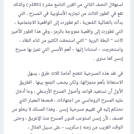
استهلال النصف الثاني من القرن التاسع عشر ( 1851م ) وكذلك
تقع في الطور الثالث من تجاربه الأسلوبية في المسرح ، التي
بدأت بالغنائية الشعرية ، ثم تطورت إلى الواقعية الاجتماعية ،
التي تطورت إلى واقعية ممزوجة بالرمز ، وفي هذا الطور الأخير
كانت ” البطة البرية ” التي استحقت الكثير من ثناء النقاد ،
واستخرجت – استنادا إليها – أهم الأسس التي تميز بها مسرح
إبسن كما سنرى .
في نقد هذه المسرحية تتفتح أمامنا ثلاث طرق ، يسهل
الاستعانة بأهم منجزاتها، ولكن يصعب الجمع بينها . الطريق
الأول أن نستعيد قواعد وأصول المسرح الأرسطي ، وما أدخل
عليه المسرح الرومانسي من اجتهادات ، فنعدها المعيار الذي
نحتكم إليه في تقييم مسرحية إبسن . وهذا المسلك لا يخلو من
تعسف ، لأن إبسن استوعب فنـون المسرح منذ الإغريق ، وحتى
الوقت القريب من زمنه ( سكريب – على سبيل المثال ،