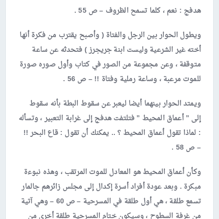
هدفج
: نعم ، كلما تسمح الظروف – ص 55 .
ويطول الحوار بين الرجل والفتاة ( وأصبح يقترب من فكرة أنها
أخته غير الشرعية وليست ابنة جريجرز ) فتحدثه عن ساعة
متوقفة ، وعن مجموعة من الصور في كتاب وأول صوره صورة
للموت مرعبة ، وساعة رملية وفتاة !! – ص 56 .
ويمتد الحوار بينهما أيضا ليعبر عن سقوط البطة بأنه سقوط
إلى ” أعماق المحيط ” فتلتفت هدفج إلى غرابة التعبير ، وتسأله
: لماذا تقول أعماق المحيط ؟ .. يمكنك أن تقول : قاع البحر !!
– ص 58 .
وكأن أعماق المحيط هو المعادل للموت المرتقب ، وهذه نبوءة
مبكرة . وبعد عودة أفراد أسرة إكدال إلى مجلس زائرهم جالمار
تسمع طلقة ، هي أول طلقة في المسرحية – ص 60 – وهي آتية
من غرفة السطوح ، وسيكون ختام المسرحية طلقة أخرى من