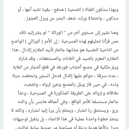
وبهذا ستكون الفتاة ( الضحية ) هدفج ، يقينا تشبه أمها ، أو
ستكون ، واحتمالا ورثت ضعف البصر عن ويرل العجوز .
وهنا نشير إلى مستوى آخر من ” الوراثة ” لم يشر إليه ناقد
ممن قرأنا تحليلهم لهذه المسرحية : إن الأمر ( الوراثي ) الواضح
من الناحية النفسية هو مشابهة جالمار لأبيه الملازم إكدال ، هذا
الملازم المغرم بالصيد في الغابات والمستنقعات ، وقد شارك
ويلر ملكية في مصنع أخشاب فورطه في قطع أشجار من الغابة
، عدت سرقة ، حوكم عليها إكدال فدخل السجن وتحطمت حياة
ولده ، في حين فاز ويلل بالمصنع ونمىّ ثروته ، وتشعبت
علاقاته ونزواته على الطريقة المذكورة في المسرحية ، ونشأ
جالمار مستسلما للأمر الواقع ، وفي أعماقه هاجس بأن والده
برئ ، ويستحق ردّ اعتبار ، ويحلم بأن يردّ إليه اعتباره ، ولكنه لا
يتخذ خطوة واحدة عملية في هذا الاتجاه ، بل يتقبل توجيهات
ويرل وكأنها هدية بريئة أو مساعدة من صديق سابق لوالده ،