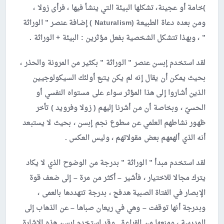
)خامة أو عجينة، تشكلها البيئة التي ينشأ فيها ، فرأى زولا ،
ومن بعده دعاة الطبيعة (
Naturalism
) إضافة عنصر ” الوراثة
” ، وبهذا تتشكل الشخصية بفعل مؤثرين : البيئة + الوراثة .
لقد استخدم إبسن عنصر ” الوراثة ” بكثير من المرونة والحذر ،
بحيث يمكن أن يقال إنه لم يكن يتبع أولئك السيكولوجيين
الذين أشاروا إلى هذا المؤثر سواء على مستواه النفسي أو
الحسيّ ، وبخاصة أن من أشرنا إليهم ( زولا وفرويد ) تأخر
ظهور نشاطهم العلمي عن سطوع نجم إبسن ، بحيث لا يستبعد
أنه الذي ألهمهم بعض مقولاتهم ، وليس العكس .
لقد استخدم مبدأ ” الوراثة ” بدرجة من الوضوح الذي لا يكاد
يترك مجالا للاختيار ، فأشير – أكثر من مرة – إلى ضعف قوة
الإبصار في الفتاة الصبية هدفج ، بدرجة تتهددها بالعمى ،
وبدرجة أنها توقفت – وهي في ريعان صباها – عن الذهاب إلى
المدرسة ، ومنعها من القراءة . وقد استخدم إبسن هذه الإشارة