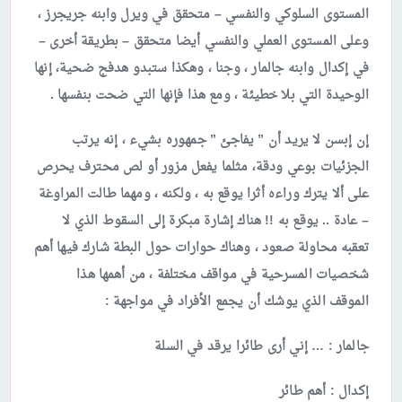
المستوى السلوكي والنفسي – متحقق في ويرل وابنه جريجرز ،
وعلى المستوى العملي والنفسي أيضا متحقق – بطريقة أخرى –
في إكدال وابنه جالمار ، وجنا ، وهكذا ستبدو هدفج ضحية، إنها
الوحيدة التي بلا خطيئة ، ومع هذا فإنها التي ضحت بنفسها .
إن إبسن لا يريد أن ” يفاجئ ” جمهوره بشيء ، إنه يرتب
الجزئيات بوعي ودقة، مثلما يفعل مزور أو لص محترف يحرص
على ألا يترك وراءه أثرا يوقع به ، ولكنه ، ومهما طالت المراوغة
– عادة .. يوقع به !! هناك إشارة مبكرة إلى السقوط الذي لا
تعقبه محاولة صعود ، وهناك حوارات حول البطة شارك فيها أهم
شخصيات المسرحية في مواقف مختلفة ، من أهمها هذا
الموقف الذي يوشك أن يجمع الأفراد في مواجهة :
جالمار
: … إني أرى طائرا يرقد في السلة
إكدال
: أهم طائر