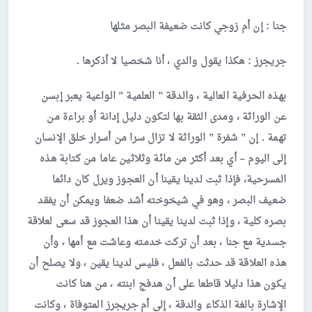
جنا
: إن أم زوجي كانت ضعيفة البصر مثلها
جريجرز
: هكذا يقول والدي ، أنا شخصيا لا أذكرها .
بهذه الحرفية العالية ، والدقة ” العلمية ” الواعية يعبر إبسن
عن الوراثة ، ومدى الثقة بها لتكون دليل إدانة أو براءة من
تهمة . إن ” شفرة ” الوراثة لا تزال سرا من أسرار خلق الإنسان
إلى اليوم – أي بعد أكثر من مائة وثلاثين عاما من كتابة هذه
المسرحية، فإذا ثبت لدينا يقينا أن العجوز ويرل كان دائما
ضعيف البصر ، وهو في شيخوخته أشد ضعفا ويمكن أن يفقد
بصره كلية ، وإذا ثبت لدينا يقينا أن هذا العجوز قد سعى لعلاقة
جسدية مع جنا ، بعد أن تركت خدمته وعاشت مع أمها ، وأن
هذه العلاقة قد حدثت بالفعل ، فليس لدينا يقين ، ولا يصلح أن
يكون هذا دليلا قاطعا على أن هدفج ابنته ، من هنا كانت
الإشارة بالغة الذكاء والدقة ، إلى أم جريجرز المتوفاة ، وكانت