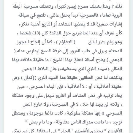
ذلك ؟ وهنا يختلف مسرح إبسن كثيرا ، وتختلف مسرحية البطة
البرية تماما ، فالمسرحية تبدأ بحفل عائلي ، تلتمع في سياقه
إشارات صغيرة قد لا يعطيها المشاهد أو القارئ أهمية تذكر ،
كأن نعرف أن عدد الحاضرين حول المائدة كان (13) شخصا ،
وهو رقم يثير القلق ( التشاؤم ) ، كما أن إلحاح العجوز
المحطم ويرل في طلب المرور إلى غرفة النسخ ليمارس عمله (
الوهمي ) يطرح أسئلة تتعلق بهذا الشيخ : ما حقيقة علاقته بهذا
المكان وسيده الثري الذي يستضيف رجال البلاط !! وحين
ينكشف لنا نحن المتلقين حقيقة هذا السيد الثري ( إكدال ) وهي
حقيقة أخلاقية ، أو : لا أخلاقية ، فإن البناء المسرحي ، حين
يعاد ترتيبه في ذهن المشاهد أو القارئ سيدل على وجود مشكلة
، ولكنه لن يجد لها حلا ، لا في المسرحية، ولا خارج النص
المسرحي !! إنها مشكلة سلوكية ، كانت دائما موجودة ، وستظل
توجد ، ما دامت مدراك الناس متفاوتة ، وما دام بعض ”
الأقوياء ” يجدون لأنفسهم ” الحق ” في استغلال كل من يمكن