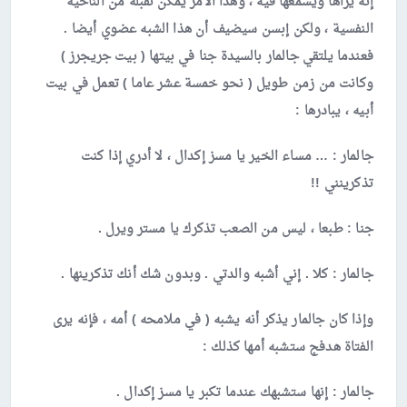
إنه يراها ويسمعها فيه ، وهذا الأمر يمكن تقبله من الناحية
النفسية ، ولكن إبسن سيضيف أن هذا الشبه عضوي أيضا .
فعندما يلتقي جالمار بالسيدة جنا في بيتها ( بيت جريجرز )
وكانت من زمن طويل ( نحو خمسة عشر عاما ) تعمل في بيت
أبيه ، يبادرها :
جالمار
: … مساء الخير يا مسز إكدال ، لا أدري إذا كنت
تذكرينني !!
جنا
: طبعا ، ليس من الصعب تذكرك يا مستر ويرل .
جالمار
: كلا . إني أشبه والدتي . وبدون شك أنك تذكرينها .
وإذا كان جالمار يذكر أنه يشبه ( في ملامحه ) أمه ، فإنه يرى
الفتاة هدفج ستشبه أمها كذلك :
جالمار :
إنها ستشبهك عندما تكبر يا مسز إكدال .