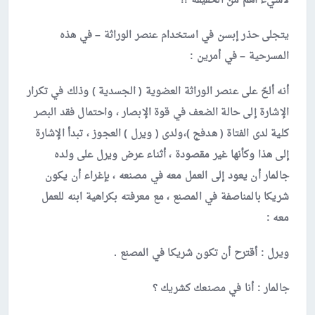
لاشيء أهم من الحقيقة !!
يتجلى حذر إبسن في استخدام عنصر الوراثة – في هذه
المسرحية – في أمرين :
أنه ألحّ على عنصر الوراثة العضوية ( الجسدية ) وذلك في تكرار
الإشارة إلى حالة الضعف في قوة الإبصار ، واحتمال فقد البصر
كلية لدى الفتاة ( هدفج )،ولدى ( ويرل ) العجوز ، تبدأ الإشارة
إلى هذا وكأنها غير مقصودة ، أثناء عرض ويرل على ولده
جالمار أن يعود إلى العمل معه في مصنعه ، بإغراء أن يكون
شريكا بالمناصفة في المصنع ، مع معرفته بكراهية ابنه للعمل
معه :
ويرل :
أقترح أن تكون شريكا في المصنع .
جالمار :
أنا في مصنعك كشريك ؟