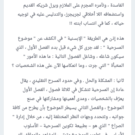
الفاسدة ، وتآمره المجرم على الملازم ويرل شريكه القديم
واستضعافه اللا أخلاقي لجريجرز، والتدليس عليه في توجيه
حياته ، كما في انتساب ابنته !!
هذه إذن هي الطريقة ” الإبسنية ” في الكشف عن ” موضوع
المسرحية ” : لقد جرى كل شيء قبل بدء الفصل الأول ، الذي
سيكون شاغله ، وشاغل الفصول التالية : ما هذه الأمور ”
المخبأة ” التي جرت ، وما انعكاسها الآن على هذه الشخصيات ؟
ثانيا
:
المشكلة والحل . وفي حدود المسرح التقليدي ، يقال
عادة إن المسرحية تتشكل في ثلاثة فصول ، الفصل الأول
يعرّف بالشخصيات ، ومدى أهميتها ومشاركتها في صنع
الموضوع ، والفصل الثاني يسيطر الموضوع بأن يطرح من كافة
جوانبه ، وتتحدد وجهات النظر المختلفة إليه ، من خلال إدارة ”
الصراع ” الذي هو – بطبيعة تكوين المسرحية – الأسلوب