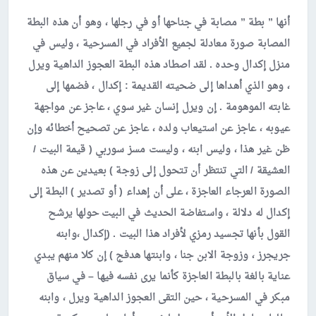
أنها ” بطة ” مصابة في جناحها أو في رجلها ، وهو أن هذه البطة
المصابة صورة معادلة لجميع الأفراد في المسرحية ، وليس في
منزل إكدال وحده . لقد اصطاد هذه البطة العجوز الداهية ويرل
، وهو الذي أهداها إلى ضحيته القديمة : إكدال ، فضمها إلى
غابته الموهومة . إن ويرل إنسان غير سوي ، عاجز عن مواجهة
عيوبه ، عاجز عن استيعاب ولده ، عاجز عن تصحيح أخطائه وإن
ظن غير هذا ، وليس ابنه ، وليست مسز سوربي ( قيمة البيت /
العشيقة / التي تنتظر أن تتحول إلى زوجة ) بعيدين عن هذه
الصورة العرجاء العاجزة ، على أن إهداء ( أو تصدير ) البطة إلى
إكدال له دلالة ، واستفاضة الحديث في البيت حولها يرشح
القول بأنها تجسيد رمزي لأفراد هذا البيت . (إكدال ،وابنه
جريجرز ، وزوجة الابن جنا ، وابنتها هدفج ) إن كلا منهم يبدي
عناية بالغة بالبطة العاجزة كأنما يرى نفسه فيها – في سياق
مبكر في المسرحية ، حين التقى العجوز الداهية ويرل ، وابنه