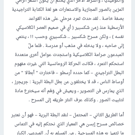
والكوميديا ، والشرط الآخر الذي يحتم أن يكون الشعر الراقي
المزين بالصور المجازية والاستعارات هو لغة الكتابة التراجيدية
بصفة خاصة . لقد حدث تمرد مرحلي على هذه القواعد
الأرسطية منذ زمن شكسبير ( أي في صميم العصر الكلاسيكي
نفسه ) ، ولكن مسرح شكسبير .. شكسبيري وحسب !! ، ينتمي
إلى صاحبه ، ولا يدخله في مذهب أو مدرسة . فلما ملّ
المبدعون صرامة الكلاسيكية واستجدت عوامل أخرى متعددة
استحكم التمرد ، فكانت الحركة الرومانسية التي غيرت مفهوم
البطل التراجيدي – كما حدده أرسطو – فاختارت ” أبطالا ” من
أوساط الناس ، قد لا يختلفون عن بطل البطة البرية : جريجرز ،
الذي يمارس فن التصوير ، ويعيش في وَهْم أنه سيخترع مادة
لتثبيت الصور . وكذلك عرف النثر طريقه إلى المسرح .
أما الطريق الثاني – المحتمل – لنقد البطة البرية – فهو أن نعتبر
خصائص مسرح إبسن هي المعيار الذي نحتكم إليه في التماس
ما تتميز به هذه المسرحية . من المسلم به أن المبدعين الكبار