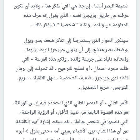
ضعيفة البصر أيضا . إن جنا هي التي تذكر هذا ، ولابد أن تكون
عرفته عن طريق جريجرز نفسه ، الذي يقول إنه عرف هذه
المعلومة عن والده ، ولكنه ” شخصيا ” لا يذكر ذلك .
سيتكرر الحوار الذي يستدرجنا إلى تذكر ضعف بصر ويرل
،وضعف بصر هدفج، إلى أن يتولى جريجرز الربط بينهما ،
واتخاذه دليلا على جريمة والده . ولكن هذه القرينة – التي
ظلت مجرد احتمال ، أو تصلح للترجيح ، قد تحولت إلى برهان
قاطع لدى جريجرز ، ضعيف الشخصية ، سهل الانقياد ، سريع
التوجس ، سريع التصديق .
الأمر الثاني
، أو العنصر الثاني الذي استخدم فيه إبسن الوراثة ،
هو هذه القسوة النابعة من ضيق الأفق ، أو الرؤية الواحدة ،
التي نلمحها في شخص جالمار . لقد سبقت إشارة أبيه الكاشفة
عن أن هذا الشاب يرى الأشياء بعيني أمه ، حتى يقول له أبوه