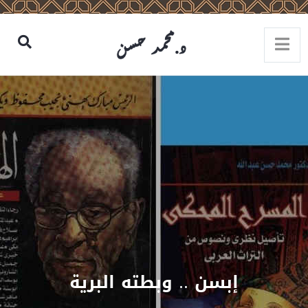
إبسن .. وبطته البرية