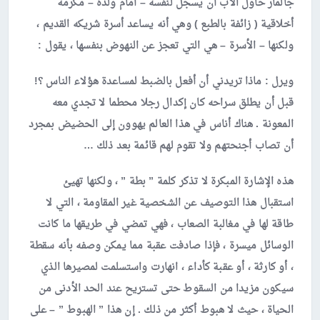
جالمار حاول الأب أن يسجل لنفسه – أمام ولده – مكرمة
أخلاقية ( زائفة بالطبع ) وهي أنه يساعد أسرة شريكه القديم ،
ولكنها – الأسرة – هي التي تعجز عن النهوض بنفسها ، يقول :
ويرل : ماذا تريدني أن أفعل بالضبط لمساعدة هؤلاء الناس ؟!
قبل أن يطلق سراحه كان إكدال رجلا محطما لا تجدي معه
المعونة . هناك أناس في هذا العالم يهوون إلى الحضيض بمجرد
أن تصاب أجنحتهم ولا تقوم لهم قائمة بعد ذلك …
هذه الإشارة المبكرة لا تذكر كلمة ” بطة ” ، ولكنها تهيئ
استقبال هذا التوصيف عن الشخصية غير المقاومة ، التي لا
طاقة لها في مغالبة الصعاب ، فهي تمضي في طريقها ما كانت
الوسائل ميسرة ، فإذا صادفت عقبة مما يمكن وصفه بأنه سقطة
، أو كارثة ، أو عقبة كأداء ، انهارت واستسلمت لمصيرها الذي
سيكون مزيدا من السقوط حتى تستريح عند الحد الأدنى من
الحياة ، حيث لا هبوط أكثر من ذلك . إن هذا ” الهبوط ” – على