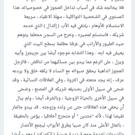
فلا يخالجه شك في أسباب تداخل العجوز في خصوصياته. هذا
المستوى في الشخصية التواكلية ، سهلة الانقياد ، سريعة
الاستسلام للأوهام ، يلتقي فيه الأب ( إكدال ) الذي خدعه
شريكه ، فاستسلم لمصيره ، وخرج من السجن محطما يتوهم
صيد الطيور والأرانب في غرفة مظلمة بسطح البيت الذي
يعيش فيه ابنه . وهذا التشابه موجود أيضا بين جريجرز وأبيه
ويرل ، على الرغم مما يبدو بين مسلكيهما من تناقض ، فالرجل
العجوز الداهية يحقق صبواته مع النساء لا يكفه خلق ولا يردعه
عرف ، إنه يجد متعته في الثروة ، وفي العلاقات النسائية ، وقد
ضحى في سبيل الأولى بصديقه شريكه في المصنع ، وضحى
في سبيل الأخرى بالحياة الزوجية ، وبالشرف أيضا ، ولم يبال
أن يخفي هذه العلاقات حتى عن ولده وزوجته . قد يبدو جالمار
نقيضا لهذا ، لأنه “متدين ” أو متحرج أخلاقيا ، يؤمن بالحقيقة
، بالمثل الأعلى منذ كان صبيا يطرق الأبواب ليجمع الأنصار
والتبرعات لخدمة جمعية دينية خيرية ( الكويكرز ) وهو – أيضا