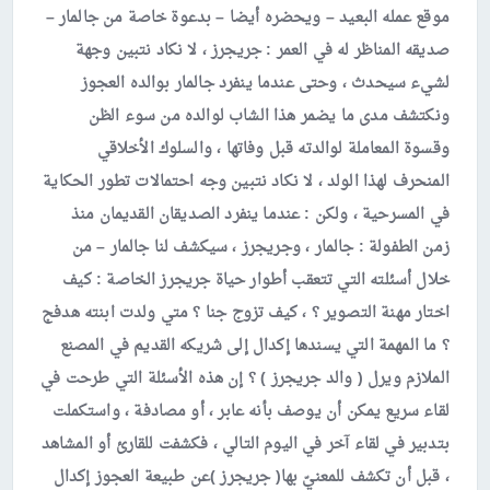
موقع عمله البعيد – ويحضره أيضا – بدعوة خاصة من جالمار –
صديقه المناظر له في العمر : جريجرز ، لا نكاد نتبين وجهة
لشيء سيحدث ، وحتى عندما ينفرد جالمار بوالده العجوز
ونكتشف مدى ما يضمر هذا الشاب لوالده من سوء الظن
وقسوة المعاملة لوالدته قبل وفاتها ، والسلوك الأخلاقي
المنحرف لهذا الولد ، لا نكاد نتبين وجه احتمالات تطور الحكاية
في المسرحية ، ولكن : عندما ينفرد الصديقان القديمان منذ
زمن الطفولة : جالمار ، وجريجرز ، سيكشف لنا جالمار – من
خلال أسئلته التي تتعقب أطوار حياة جريجرز الخاصة : كيف
اختار مهنة التصوير ؟ ، كيف تزوج جنا ؟ متي ولدت ابنته هدفج
؟ ما المهمة التي يسندها إكدال إلى شريكه القديم في المصنع
الملازم ويرل ( والد جريجرز ) ؟ إن هذه الأسئلة التي طرحت في
لقاء سريع يمكن أن يوصف بأنه عابر ، أو مصادفة ، واستكملت
بتدبير في لقاء آخر في اليوم التالي ، فكشفت للقارئ أو المشاهد
، قبل أن تكشف للمعنيّ بها( جريجرز )عن طبيعة العجوز إكدال