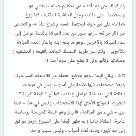
وتركه للسجن وما أعقبه من تحطيم حياته ، ليغتني هو
ويستضيف على مائدته رجال الحاشية الملكية ، كما وزع
خطاياه على من حوله ليحتفظ لنفسه بإشباع ملذاته، والتخلص
من آثار جرائمه .. إنها صور من عدم المبالاة بالقيمة توصل إلى
عدم المبالاة بالآخرين ، وهو ما بلغه ابنه جالمار : عدم المبالاة
بالآخرين ، ولكن عن طريق التمسك الجامد بالقيمة ( الحقيقية )
وعبادتها وكأنها وثن لا يطلع على سره أحدا !!
ثالثا :
يبقي الرمز ، وهو موضع اهتمام من نقاد هذه المسرحية ،
ويعدّ استخدامه فيها علامة على أسلوب إبسن في مرحلته
الثالثة التي تعد قمة مراحل إبداعه ، كما أن ” البطة البرية ”
اعتبرت النموذج الأمثل لهذا الاستخدام ، وليس في هذا – فيما
نرى – شيء من المبالغة ، فالرمز وهو البطة الجريحة برصاصة
غادرة ، الملقاة جانبا ( لم تظهر البطة على المسرح ) رمز موافق
إلى حد كبير ، وذلك لعدة أسباب ، وليس لسبب واحد :