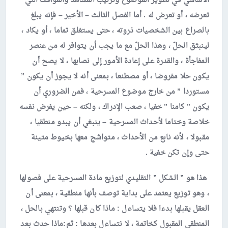
الأساسي في تطوير الموضوع وترتيب المشاهد والمواقف التي
تعرضه ، أو تعرض له . أما الفصل الثالث – الأخير – فإنه يبلغ
بالصراع بين الشخصيات ذروته ، حتى يستغلق تماما ، أو يكاد ،
لينبثق الحلّ ، وهذا الحلّ مع ما يجب أن يتوافر له من عنصر
المفاجأة ، والقدرة على إعادة الأمور إلى نصابها ، لا يصح أن
يكون حلا مفروضا ، أو مصطنعا ، بمعنى أنه لا يجوز أن يكون ”
مستوردا ” من خارج موضوع المسرحية ، فمن الضروري أن
يكون ” كامنا ” خفيا ، صعب الإدراك ، ولكنه – حين يفرض نفسه
خلاصة وختاما لأحداث المسرحية – ينبغي أن يبدو منطقيا ،
مقبولا ، لأنه نابع من الأحداث ، متواشج معها بخيوط متينة
حتى وإن تكن خفية .
هذا هو ” الشكل ” التقليدي لتوزيع مادة المسرحية على فصولها
، وهو توزيع يعتمد على بداية توصف بأنها منطقية ، بمعنى أن
العقل يقبلها بدءا فلا يتساءل : ماذا كان قبلها ؟ وتنتهي بالحل ،
المنطقي المقبول كخاتمة ، لا نتساءل بعدها : ثم:ماذا حدث بعد