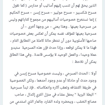
الذين يحق لهم أن تنسب إليهم أساليب أو مدارس ( كما نقول
مسرح شكسبير – مسرح موليير – مسرح إبسن – مسرح الحكيم
) إنما نستخرج خصوصيات أساليبهم من مجموع كتاباتهم وليس
من مسرحية بعينها . وهذا يعني – من وجهة أخرى – أن
مسرحية بعينها للمؤلف نفسه يمكن أن تعكس بعض خصوصيات
صاحبها الأسلوبية دون أن ننتظر حالة كاملة من التطابق التام ،
فهذا ما لا يمكن توقعه ، وإذا حدث فإن هذه المسرحية ستبدو
عملا وحيدا ، والعمل الوحيد لا يؤسس قاعدة . وفي هذا النطاق
يمكن أن نلاحظ :
أولا
:
الحدث المسرحي ، وليست خصوصية مسرح إبسن في
وجود حدث أو حادثة أو عدم وجود أحدهما ، ولكن الخصوصية
في طريقة اكتشافه وتعقب آثاره وانعكاساته . فإذ تبدأ مسرحية
” البطة البرية ” بحفل عشاء في منزل الثري إكدال ، صاحب
مصانع الخشب ، ويحضره ولده الشارد جالمار الذي استدعي من