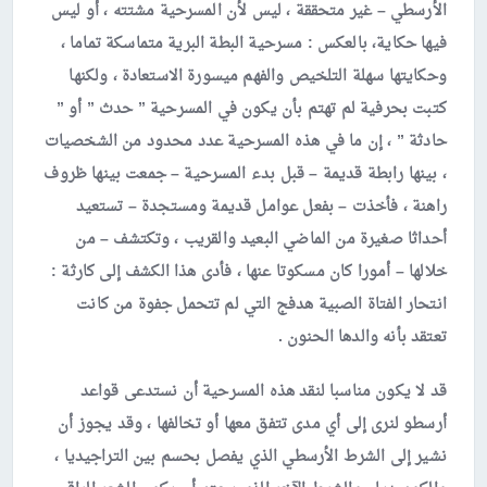
الأرسطي – غير متحققة ، ليس لأن المسرحية مشتته ، أو ليس
فيها حكاية، بالعكس : مسرحية البطة البرية متماسكة تماما ،
وحكايتها سهلة التلخيص والفهم ميسورة الاستعادة ، ولكنها
كتبت بحرفية لم تهتم بأن يكون في المسرحية ” حدث ” أو ”
حادثة ” ، إن ما في هذه المسرحية عدد محدود من الشخصيات
، بينها رابطة قديمة – قبل بدء المسرحية – جمعت بينها ظروف
راهنة ، فأخذت – بفعل عوامل قديمة ومستجدة – تستعيد
أحداثا صغيرة من الماضي البعيد والقريب ، وتكتشف – من
خلالها – أمورا كان مسكوتا عنها ، فأدى هذا الكشف إلى كارثة :
انتحار الفتاة الصبية هدفج التي لم تتحمل جفوة من كانت
تعتقد بأنه والدها الحنون .
قد لا يكون مناسبا لنقد هذه المسرحية أن نستدعى قواعد
أرسطو لنرى إلى أي مدى تتفق معها أو تخالفها ، وقد يجوز أن
نشير إلى الشرط الأرسطي الذي يفصل بحسم بين التراجيديا ،