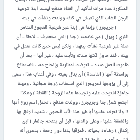
المتكررة عدة مرات لتأكيد أن الفتاة هدفج ليست ابنة شرعية
للرجل الشاب الذي تعيش في كنفه وولدت ونشأت في بيته
( جريجرز ) وإنما هي إبنة غير شرعية للعجوز المتآمر
الثري ( وِيرل ) من خادمته ( جنا ) التي ستعترف – لاحقا – أن
صلة غير شرعية نشأت بينهما ، ولكن ليس حين كانت تعمل في
بيته ، فقد حاول لكنها صدته وتأبت عليه ، غير أنها – بعد أن
غادرت العمل عنده – تعرضت لمطاردة وإلحاح منه ، فاستطاع
بواسطة أمها ( الفاسدة ) أن ينال بغيته ، وفي أعقاب هذا ، سعى
إلى أن يزوجها لجريجرز الذي استطاب زوجة مجانية ، ومهنة
جاهزة اقترحت عليه وتجيدها هذه الزوجة ( اللقطة ) وهكذا
اجتمع شمل جنا وجريجرز ، وولدت هدفج ، تحمل اسم زوج أمها
!! ولا تعرف لنفسها أبا غير هذا الأب الحنون ، شديد الرفق بها
والشفقة عليها ، وعلى والدتها ، قبل أن يقتحم جالمار ( ابن
إكدال ) رضاءه بحياته ، فمزقها بددا دون رحمة ، بدعوى أنه