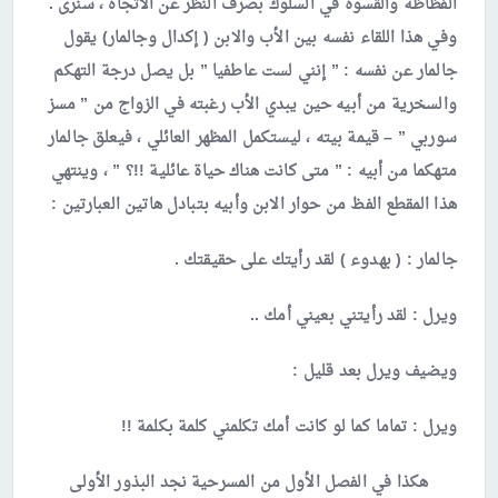
الفظاظة والقسوة في السلوك بصرف النظر عن الاتجاه ، سنرى .
وفي هذا اللقاء نفسه بين الأب والابن ( إكدال وجالمار) يقول
جالمار عن نفسه : ” إنني لست عاطفيا ” بل يصل درجة التهكم
والسخرية من أبيه حين يبدي الأب رغبته في الزواج من ” مسز
سوربي ” – قيمة بيته ، ليستكمل المظهر العائلي ، فيعلق جالمار
متهكما من أبيه : ” متى كانت هناك حياة عائلية !!؟ ” ، وينتهي
هذا المقطع الفظ من حوار الابن وأبيه بتبادل هاتين العبارتين :
جالمار :
( بهدوء ) لقد رأيتك على حقيقتك .
ويرل :
لقد رأيتني بعيني أمك ..
ويضيف ويرل بعد قليل :
ويرل :
تماما كما لو كانت أمك تكلمني كلمة بكلمة !!
هكذا في الفصل الأول من المسرحية نجد البذور الأولى