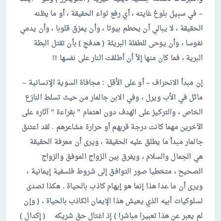
– في سبيل بلوغ غايته ، أي رفع لواء الحقيقة ، أو ما يظنه
الحقيقة ، لا يبالي أن يحطم بيوتا ، وأن يمزق قلوبا ، وأن يدمي
نفوسا ، وأن يوحى للطفلة البريئة ( هدفج ) بأن تقتل البطة
البرية ، فما كان منها إلاّ أن أطلقت النار على نفسها !!
إن مبدأ الانحراف – أو على الأقل : مجافاة السوية الإنسانية –
ماثل في الأب ويرل ، وفي الابن جالمار من حيث تسلط النازع
الخاص ، والتركيز على الهدف دون اهتمام ” بقراءة ” آثاره على
الآخرين مهما كانت درجة قربهم أو حرارة مشاعرهم . لقد اعتنق
جالمار مبدأ ما يطلق عليه الحقيقة ، ويرى أن معرفة الحقيقة
هي الجمال والسلام ، ويفرق بين الزواج الموفق والزواج
الصحيح ، متخطيا صور التوافق إلى شروط فلسفية إيمانية ،
ويرى أن ما عدا هذا إنما هو إيهام كاذب بالحياة . هكذا تصدى
لسلوكيات أبيه الذي يعيش هذا الإيمان الكاذب بالحياة ، ( وإن
لم يعبر عن هذا تعبيرا مباشرا ) إذ اغتال حق شريكه ( إكدال )