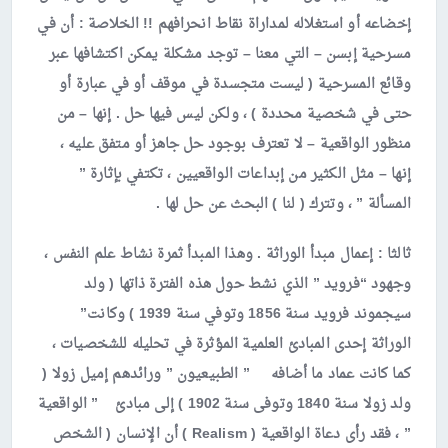
إخضاعه أو استغلاله لمداراة نقاط انحرافهم !! الخلاصة : أن في
مسرحية إبسن – التي معنا – توجد مشكلة يمكن اكتشافها عبر
وقائع المسرحية ( ليست متجسدة في موقف أو في عبارة أو
حتى في شخصية محددة ) ، ولكن ليس فيها حل . إنها – من
منظور الواقعية – لا تعترف بوجود حل جاهز أو متفق عليه ،
إنها – مثل الكثير من إبداعات الواقعيين ، تكتفي بإثارة ”
المسألة ” ، وتترك ( لنا ) البحث عن حل لها .
ثالثا :
إعمال مبدأ الوراثة . وهذا المبدأ ثمرة نشاط علم النفس ،
وجهود “فرويد ” الذي نشط حول هذه الفترة ذاتها ( ولد
سيجموند فرويد سنة 1856 وتوفي سنة 1939 ) وكانت”
الوراثة إحدى المبادئ العلمية المؤثرة في تحليله للشخصيات ،
كما كانت عماد ما أضافه ” الطبيعيون ” ورائدهم إميل زولا (
ولد زولا سنة 1840 وتوفى سنة 1902 ) إلى مبادئ ” الواقعية
” ، فقد رأى دعاة الواقعية (
Realism
) أن الإنسان ( الشخص