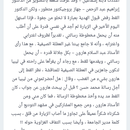
أعددت لابنه إسماعيل – وقد عرفت شغفه بالتصوير من الدكتور
إبراهيم عبد الرحمن – جهاز بروجيكتور متطور ، ولكن الدكتور
القط رفض قبول الهدية بعبارة لا تخلو من جفوة ، فإذا استهل
اليوم الأخير في الزيارة لم أجد في نفسي قدرة على أن أطلب
منه أن يحمل مخطوطة رسالتي ، تقديراً لظروف اغترابي
واغترابه ، وأنه لا جامع بيننا غير العطلة الصيفية . مع هذا رأى
الأستاذ عبد السلام هارون – بكل جلالة قدره – أن يحمل
رسالتي ، ويقدمها للقط ، مع رجاء أن يقرأها على راحته في ليبيا
لنكون جاهزين في العطلة الصيفية للمناقشة ، نظر القط إلى
هارون بشيء من الغضب ، وقال : هل أحضرتموني من ليبيا من
أجل رسالة محمد حسن ؟ قبل أن يبحث هارون عن جواب ، كان
القط مد يده وأخذ مخطوطة الرسالة ، فما كان مني ومن
الأستاذ هارون ، ومن جميع المشاركين في مشهد التوديع أن
شكرناه شكراً عميقاً على تجاوز ما أصاب الزيارة من قلق ، بسبب
كلمة مدير الجامعة ، وأيضا بسبب التفاف الغزاوية حوله !!