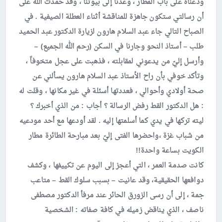
ودعناه على باب المطار ، وعدنا إلى بيوتنا ، وقد حمدت الله على
أن رسالتي ستكون جاهزة للمناقشة أثناء العطلة الصيفية . في
الصباح التالي جاء عبد السلام هارون لزيارة الدكتور عبد الحميد
طلب – أستاذ النحو وجارنا في السكن (رحم الله الجميع) –
وأرسل إليّ من يدعوني لمقابلته ، فذهبت على عجل متخوفاً ،
وتأكد خوفي بأن راح الأستاذ عبد السلام هارون يسألني عن
صحة أولادي وأحوالي ، فعددتها أسئلة في غير مكانها ، وقلت له
: هل الدكتور القط رفض الرسالة ؟ أجاب : من الذي أخبرك ؟
ليته تركها في يدي كما أسلمتها إليه . لقد أودعها مع أحد مودعيه
من شباب غزة ،واحضرها الفتى إليّ بعد مبارحة الطائرة مطار
الكويت بساعة واحدة!!
كانت صدمة العمر ، التي أعجز إلى اليوم عن تكييفها ، وكشف
دوافعها الحقيقية، وقد عانيت – بسبب سلوك القط – متاعب
جمة ، إلى أن رسى الزورق الحائر عند مرفأ الدكتور مصطفى
ناصف ، الذي يناقض زميله في كافة صفاته : الشخصية