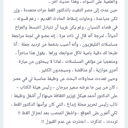
والعلمية على السواء ، وهذا حديث آخر ..
حين عدت إلى مصر التقيت بالدكتور القط مرات متعددة ، وإن
تكن متباعدة ، وحاولت إسقاط الحادث القديم – رغم قسوته –
في فضاء النسيان ، ولم يكن غريبا أن نتبادل التبسط والمزاح
أحياناً ، لدرجة أنه قال لي ذات مرة : إنه عضو في لجنة مراجعة
مسلسلات التليفزيون ، وأنه أصيب بتخمة من ترديد جملة : أنا
طبخا لك دقية بامية تاكل صوابعك وراها . يقول هذا ساخراً ،
ومتعجبا من مؤلفي المسلسلات ، لماذا لا يبحثون عن عبارة
أخرى موازية ، أو مناقضة ، وسيجدون الكثير .
وحين تعددت محاولات البحث عن وظيفة مناسبة لي في مصر
، كان من بين ما عرضه سمير سرحان – رئيس هيئة الكتاب –
على الدكتور أحمد هيكل (وزير الثقافة حينها) أن أشغل وظيفة :
نائب رئيس تحرير مجلة إبداع ، التي كان يرأسها الدكتور القط ،
لكي أتمرن على الموقع ، واشغل المنصب بعد اعتزال القط !!
ترددت .. تذكرت .. اعتذرت عن عدم القبول !!