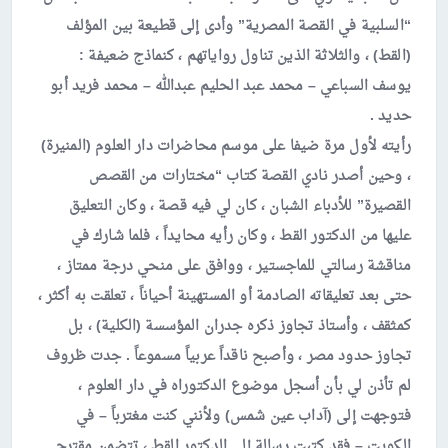
“السلبية في القصة المصرية” وأدى إلى قطيعة بين المؤلف
(القط) ، والثلاثة الذين تناول رواياتهم ، كنماذج ضعيفة :
يوسف السباعي – محمد عبد الحليم عبدالله – محمد فريد أبو
حديد .
رأيته لأول مرة ضيفا على موسم محاضرات دار العلوم (المنيرة)
، وحين أصدر نادي القصة كتاب “مختارات من القصص
القصيرة” للأدباء الشبان ، كان لي فيه قصة ، وكان التعليق
عليها من الدكتور القط ، وكان رأيه محايداً ، فلما شارك في
مناقشة رسالتي للماجستير ، ووافق على منحي درجة ممتاز ،
حتى بعد تعليقاته الصادمة أو المستهينة أحياناً ، تعلقت به أكثر ،
كمثقف ، وأستاذ تجاوز ذكره جدران المؤسسة (الكلية) ، بل
تجاوز حدود مصر ، وأصبح ناقداً عربياً مسموعاً . جدت ظروف
لم تأذن لي بأن أسجل موضوع الدكتوراه في دار العلوم ،
فتوجهت إلى (آداب عين شمس) ولأنني كنت مغترباً – في
الكويت – فقد كتبت رسالة إلى الدكتور القط ، تتضمن مقترحي