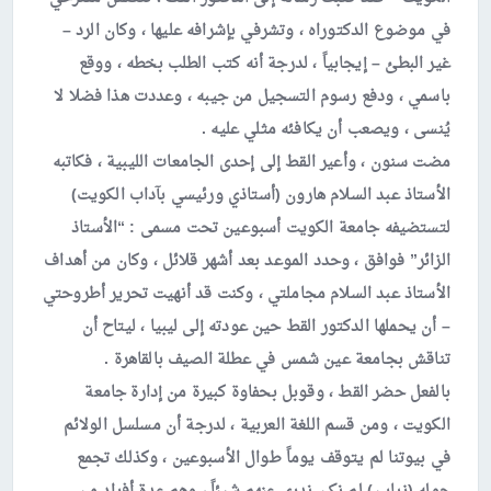
في موضوع الدكتوراه ، وتشرفي بإشرافه عليها ، وكان الرد –
غير البطئ – إيجابياً ، لدرجة أنه كتب الطلب بخطه ، ووقع
باسمي ، ودفع رسوم التسجيل من جيبه ، وعددت هذا فضلا لا
يُنسى ، ويصعب أن يكافئه مثلي عليه .
مضت سنون ، وأعير القط إلى إحدى الجامعات الليبية ، فكاتبه
الأستاذ عبد السلام هارون (أستاذي ورئيسي بآداب الكويت)
لتستضيفه جامعة الكويت أسبوعين تحت مسمى : “الأستاذ
الزائر” فوافق ، وحدد الموعد بعد أشهر قلائل ، وكان من أهداف
الأستاذ عبد السلام مجاملتي ، وكنت قد أنهيت تحرير أطروحتي
– أن يحملها الدكتور القط حين عودته إلى ليبيا ، ليتاح أن
تناقش بجامعة عين شمس في عطلة الصيف بالقاهرة .
بالفعل حضر القط ، وقوبل بحفاوة كبيرة من إدارة جامعة
الكويت ، ومن قسم اللغة العربية ، لدرجة أن مسلسل الولائم
في بيوتنا لم يتوقف يوماً طوال الأسبوعين ، وكذلك تجمع