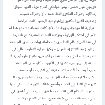
حوله (زباين) لم نكن ندري عنهم شيئاً ، وهم عدة أفراد من
خريجي عين شمس ، ومن مواطني قطاع غزة ، الذين سجلوا
رسائلهم بإشراف الدكتور القط نفسه ، أو بإشراف تلميذه
وصديقه الأثير الدكتور إبراهيم عبد الرحمن .كانت مزاحمة
الغزاوية لنا مزعجة بدرجة ما ، لأنها كانت تفصله عنا ، مع هذا لم
نفكر في احتكار الزيارة ، وتركناه للقاءاته المنفردة مع تلاميذه ،
في هذا السياق قام القط بزيارة مجاملة (واجبة) لمدير الجامعة
، وكان (عبد الفتاح إسماعيل) – وكيل وزارة التعليم العالي في
مصر سابقا – الذي رحب بالقط ، ولكن حين اقترح عليه أن يترك
إعارته إلى ليبيا ويستكملها في الكويت ، كان مدير الجامعة
صريحاً وجارحاً لأنه حدثه بحقيقة أن الكويت ، أو جامعة
الكويت لا ترحب بأصحاب النزعة اليسارية (أو الشيوعيين) !!
تغير حال القط إلى الضد ، وأصبح ضائقا بالزيارة أو ما بقي منها
، متبرما بالولائم التي تقام له ، بما فيها الوليمة التي أقمتها في
بيتي ، واستقدمت على شرفه جميع أعضاء القسم ، وكنت