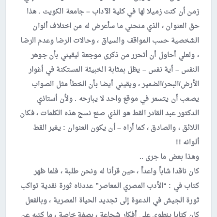
زمن أن كنت زميلا لها في كلية الآداب – جامعة الكويت . هذا
حق العنوان ، الذي منحني ما سأعرض له من اختلاف ألوان
الشخصية حسب المواقف والسياق ، وحالات الرضا وعدم الرضا
، ولعلي أحاول أن أتحرر من ذكرى موجعة ليقيني بأن جوهر
النفس – أية نفس – يظل بمثابة الخبيئة المستكنة في أغوار
الأرض/البحر/الضمير ، ويقيني أيضا بأن الخطأ مثل الصواب
يصعب أن يتسمر في موقع واحد لا يبارحه . ولأن أستاذي
الدكتور عبد القادر القط هو الذي صنع نسج هذه الكلمات ، فكان
اللائق ، والصادق ، كما أراه – أن يكون العنوان : يغير القط
ألوانه !!
وهذا بعض ما جرى ..
كان ناقدا شاباً واعداً ، حين قرأنا له ونحن طلبة ، فلما ظهر
كتاب في : “الأدب المصري المعاصر” عددناه ثورة نقدية تواكب
ثورة الجيش في الدعوة إلى تجديد الحياة المصرية ، وبالفعل
كان كتابا ينطوي على أفكار شجاعة ، بصفة خاصة ، ما كتبه عن