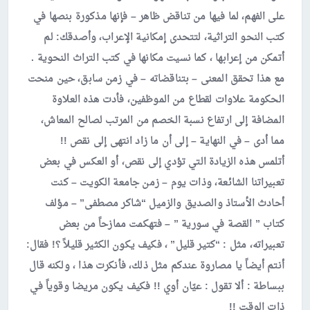
على الفهم، لما فيها من تناقض ظاهر – فإنها مذكورة بنصها في
كتب النحو التراثية، لتتحدى إمكانية الإعراب، وأصدقك: لم
أتمكن من إعرابها ، كما نسيت مكانها في كتب التراث النحوية .
مع هذا تحقق المعنى – بتناقضاته – في زمن سابق، حين منحت
الحكومة علاوات لقطاع من الموظفين، فأدت هذه العلاوة
المضافة إلى ارتفاع نسبة الخصم من المرتب لصالح المعاش،
مما أدى – في النهاية – إلى أن ما زاد انتهى إلى نقص !!
أتلمس هذه الزيادة التي تؤدي إلى نقص، أو العكس في بعض
تعبيراتنا الشائعة، وذات يوم – زمن جامعة الكويت – كنت
أحادث الأستاذ والصديق والزميل “شاكر مصطفى” – مؤلف
كتاب ” القصة في سورية ” – فتهكمت ممازحاً من بعض
تعبيراته، مثل : “كتير قليل” ، فكيف يكون الكثير قليلاً ؟! فقال:
أنتم أيضاً يا مصاروة عندكم مثل ذلك، فأنكرت هذا ، ولكنه قال
ببساطة : ألا تقول : عيّان أوي !! فكيف يكون مريضا وقوياً في
ذات الوقت !!