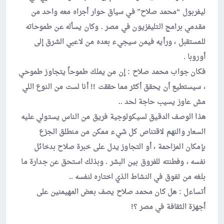
ليفربول “محمد صلاح” في سياق حوار أجراه معه واحد من
مقدمي برامج التليفزيون في مصر . وكان يسأله عن طموحاته
للمستقبل ، ورأيه فيمن سيجيء بعده من لاعبي الشرق إلى
أوروبا .
فكان جواب محمد صلاح : إن من يملك طموحاً يتجاوز طموحي
، سيستطيع أن يحقق أكثر مما حققت !! أنا لست من النوع اللي
مش عاوز يسيب حاجة لحد ..
هذا الوصف الدقيق لسيكولوجية فريق من الناس يستولي عليه
السعار والنهم لاقتناص كل شيء ممكن من منطلق الجزع
بإمكان المزاحمة ، أو التجاوز يدل على خبرة صلاح بدخائل
نفسه ، وفطنته للفروق بين البشر . وبذلك استحق عن جدارة ما
بلغه من تفوق في النشاط الذي اختاره لنفسه ..
أتساءل : هل كان محمد صلاح يصف بعض المهيمنين على
أجهزة الثقافة في مصر ؟!