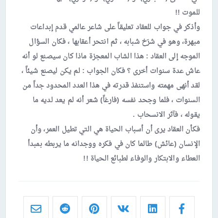
للموت !!
وأذكر في جواب للعقاد تعليقاً على شاعر عالمي قدم إبداعات
مبهرة، وهو في شرَخ شبابه ، ثم انتحر أعقابها ، فكان السؤال
الموجه إلى العقاد : هذا الشاب المعجزة ماذا كان سيصنع لو أنه
عاش عدة سنوات أخرى ؟ فكان الجواب : لم يكن ليصنع شيئاً ،
لقد أنهى مهمته واستنفذ قدرته في هذا العدد المحدود جداً من
السنوات ، فلما وجحد نفسه (فارغاً) شعر أنه لم يعد لديه ما
يقوله ، فآثر الانسحاب .
فكأن العقاد يرى أن أسباب الحياة هي التي تطيل العمر، وأن
الإنسان (عائش) طالما كان في فكره ووجدانه ما يربطه بمبدأ
العطاء والابتكار والوفاء لطبائع الحياة !!