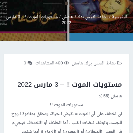
الرئيسية
/
نشاط الفيس بوك
/
هامش
/
مستويات الموت !! – 3 مارس
2022
نشاط الفيس بوك
,
هامش
460 المشاهدات
0
مستويات الموت !! – 3 مارس 2022
هامش (55 ):
مستويات الموت !!
لن نختلف على أن الموت = نقيض الحياة، يتحقق بمغادرة الروح
للجسد، وتوقف نبضات القلب . أما الخلاف أو الاختلاف فيجيء
في المعنى (المجازي) أو (المعنوي) أو (الرمزي)؛ أيها شئت،