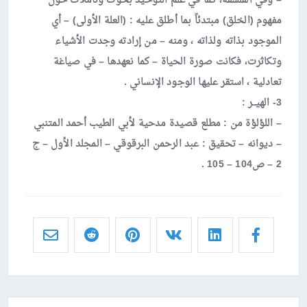
– وفي الفلسفة، كما في علم التوحيد بحوث وتأملات حول
مفهوم (الخلق) مبتدئاً بما أطلق عليه : (العلة الأولى) – أي
الموجود بذاته ولذاته ، ومنه – من إرادته وجدت الأشياء
وتكاثرت، فكانت صورة الحياة – كما نعهدها – في صياغة
تعادلية ، استقر عليها الوجود الإنساني .
3- الهيــر :
– اللؤلؤة من : مطلع قصيدة مدحية لأبي الطيب أحمد المتنبي
– ديوانه – تحقيق : عبد الرحمن البرقوقي – المجلد الأول – ج
2 – ص104 – 105 .