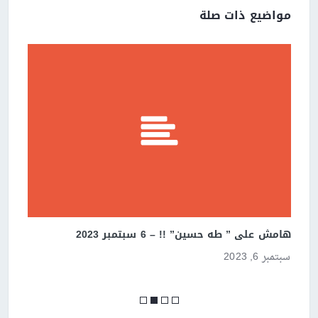
مواضيع ذات صلة
هامش على ” طه حسين” !! – 6 سبتمبر 2023
نم
سبتمبر 6, 2023
أكتو