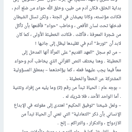
بداية الخلق، فكان آدم من طين، وخلق الله حواء من ضلع آدم ،
فكانت مؤنسته، وكانا يعيشان في الجنة ، ولكن تسلل الشيطان
فدخلها تحت لسان الأفعى ، وخاطب “حواء” فأقنعها بأن تأكل
من شجرة المعرفة ، فأكلت . فكانت الخطيئة الأولى ، كما كان
لابد أن “تورط” آدم في تقليدها ليظل إلى جانبها !
– من ثم سجل “العهد القديم” على المرأة أنها المدخل إلى
الخطيئة . وهنا يختلف النص القرآني الذي يخاطب آدم وحواء
معاً فيما يجب عليهما فعله ، كما يؤاخذهما – بمنطق المسؤولية
المشتركة عن الخطأ والخطيئة .
– بوجه عام : الحياة تبدأ من رقم (2) وما يليه من إفراد وتثنية
. أما الواحد الأحد ، فلا شريك له .
– ولعل شيخنا “توفيق الحكيم” اهتدى إلى مقولته في الإبداع
الإنساني بأن ذكر “التعادلية” التي تعني أن الحياة تبدأ من
الازدواج ، والتكرار ، والتراكم .. إلخ .